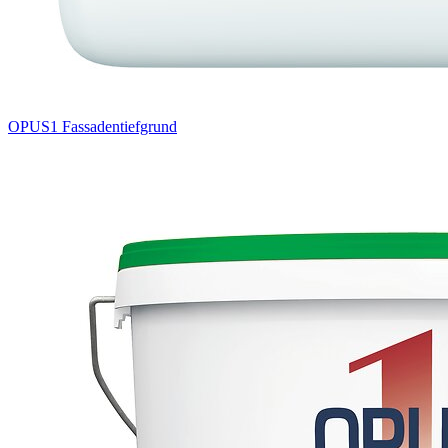
OPUS1 Fassadentiefgrund