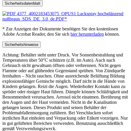
Sicherheitsdatenblatt
4377_4002183453075_OPUS1 Lackspray hochglänzend
nußbraun_SDS_DE_3.0_de.PDF*
* Zur Anzeigen der Dokumente benötigen Sie den kostenlosen
Adobe Acrobat Reader, den Sie sich
hier herunterladen
können.
Sicherheitshinweise
Achtung: Behälter steht unter Druck. Vor Sonnenbestrahlung und
Temperaturen über 50°C schützen (z.B. im Auto). Auch nach
Gebrauch nicht gewaltsam öffnen oder verbrennen. Nicht gegen
Flamme oder auf glühenden Gegenstand sprühen. Von Zündquelle
fernhalten – Nicht rauchen. Ohne ausreichende Belüftung Bildung
explosionsfähiger Gemische möglich. Darf nicht in die Hände von
Kindern gelangen. Reizt die Augen. Wiederholter Kontakt kann zu
spröder oder rissiger Haut führen. Dämpfe können Schläfrigkeit und
Benommenheit verursachen. Aerosol nicht einatmen. Berührung mit
den Augen und der Haut vermeiden. Nicht in die Kanalisation
gelangen lassen. Dieses Produkt und seinen Behälter der
Problemabfallentsorgung zuführen. Bei Verschlucken sofort
ärztlichen Rat einholen und Verpackung oder Etikett vorzeigen. Nur
in gut gelüfteten Bereichen verwenden. Benutzung ausschließlich
gemäß Verzwendungszweck.