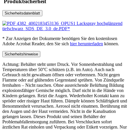
Produktsicherheit
Sicherheitsdatenblatt
4382_4002183453136_OPUS1 Lackspray hochglänzend
tiefschwarz_SDS_DE_3.0_de.PDF*
* Zur Anzeigen der Dokumente benötigen Sie den kostenlosen
Adobe Acrobat Reader, den Sie sich
hier herunterladen
können.
Sicherheitshinweise
Achtung: Behälter steht unter Druck. Vor Sonnenbestrahlung und
Temperaturen über 50°C schützen (z.B. im Auto). Auch nach
Gebrauch nicht gewaltsam öffnen oder verbrennen. Nicht gegen
Flamme oder auf glühenden Gegenstand sprühen. Von Zündquelle
fernhalten – Nicht rauchen. Ohne ausreichende Belüftung Bildung
explosionsfähiger Gemische möglich. Darf nicht in die Hände von
Kindern gelangen. Reizt die Augen. Wiederholter Kontakt kann zu
spröder oder rissiger Haut führen. Dämpfe können Schläfrigkeit und
Benommenheit verursachen. Aerosol nicht einatmen. Berührung mit
den Augen und der Haut vermeiden. Nicht in die Kanalisation
gelangen lassen. Dieses Produkt und seinen Behälter der
Problemabfallentsorgung zuführen. Bei Verschlucken sofort
ärztlichen Rat einholen und Verpackung oder Etikett vorzeigen. Nur